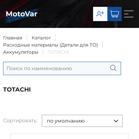
О компании
Каталог
Главная
Каталог
Расходные материалы (Детали для ТО)
Сервис
Аккумуляторы
TOTACHI
Доставка и оплата
Контакты
TOTACHI
8-903-003-07-11
Запчасти
8-977-492-65-63
Сортировать:
по умолчанию
Сервис