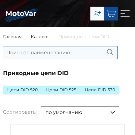
О компании
Каталог
Главная
Каталог
Приводные цепи DID
Сервис
Доставка и оплата
Приводные цепи DID
Контакты
Цепи DID 520
Цепи DID 525
Цепи DID 530
8-903-003-07-11
Запчасти
Сортировать:
по умолчанию
8-977-492-65-63
Сервис