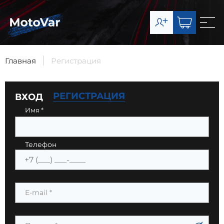
О компании
Каталог
Главная
Регистрация
Сервис
РЕГИСТРАЦИЯ
ВХОД
Доставка и оплата
Имя
*
Контакты
Телефон
8-903-003-07-11
Запчасти
8-977-492-65-63
E-mail
*
Сервис