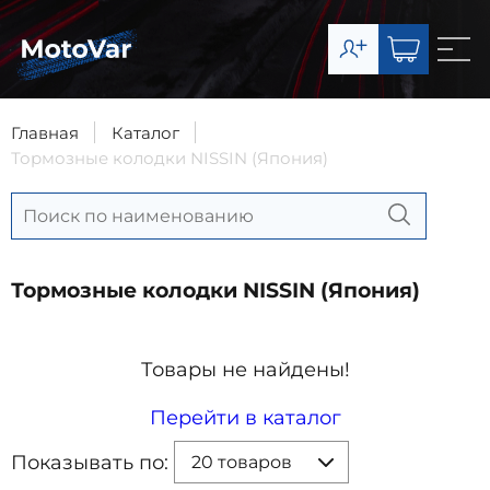
О компании
Каталог
Главная
Каталог
Тормозные колодки NISSIN (Япония)
Сервис
Доставка и оплата
Контакты
Тормозные колодки NISSIN (Япония)
8-903-003-07-11
Товары не найдены!
Запчасти
8-977-492-65-63
Перейти в каталог
Сервис
Показывать по:
20 товаров