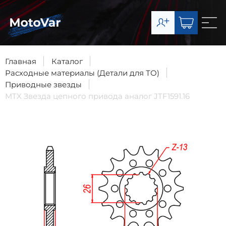
О компании
Каталог
Главная
Каталог
Расходные материалы (Детали для ТО)
Сервис
Приводные звезды
MTX Звезда цепного привода аналог JTF1591.16
Доставка и оплата
Контакты
8-903-003-07-11
Запчасти
8-977-492-65-63
Сервис