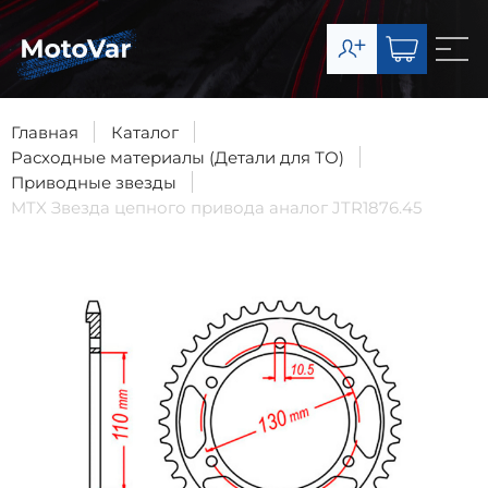
О компании
Каталог
Главная
Каталог
Расходные материалы (Детали для ТО)
Сервис
Приводные звезды
MTX Звезда цепного привода аналог JTR1876.45
Доставка и оплата
Контакты
8-903-003-07-11
Запчасти
8-977-492-65-63
Сервис